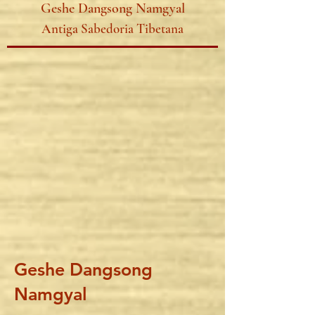
Geshe Dangsong Namgyal
Antiga Sabedoria Tibetana
Geshe Dangsong
Namgyal