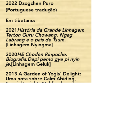
2022 Dzogchen Puro
(Portuguese
tradução)
Em tibetano:
2021
História da Grande Linhagem
Terton Guru Chowang. Ngag
Labrang e o país de Tsum.
[Linhagem Nyingma]
2020
HE Choden Rinpoche:
Biografia
.
Depi pemo gye pi nyin
je.
[Linhagem Geluk]
2013 A Garden of Yogis' Delight:
Uma nota sobre Calm Abiding,
Special Insight. (Publicado pela
publicação Tibetan Culture, Bon
and Buddhism Thindu City in
China 2013)
2011 Gramática tibetana [kun tu
bzang po'i mchod sprin],
Departamento de Educação do
Mosteiro Tseduk na cidade de
Thindu, China 2011