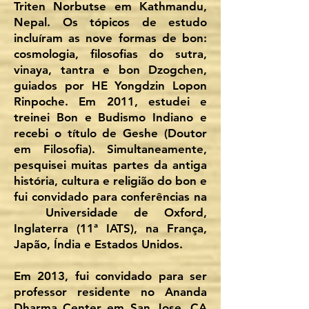
Triten Norbutse em Kathmandu,
Nepal. Os tópicos de estudo
incluíram as nove formas de bon:
cosmologia, filosofias do sutra,
vinaya, tantra e bon Dzogchen,
guiados por HE Yongdzin Lopon
Rinpoche. Em 2011, estudei e
treinei Bon e Budismo Indiano e
recebi o título de Geshe (Doutor
em Filosofia). Simultaneamente,
pesquisei muitas partes da antiga
história, cultura e religião do bon e
fui convidado para conferências na
Universidade de Oxford,
Inglaterra (11ª IATS), na França,
Japão, Índia e Estados Unidos.
Em 2013, fui convidado para ser
professor residente no Ananda
Dharma Center em San Jose, CA