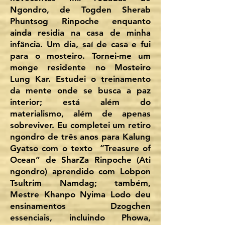
Ngondro, de Togden Sherab
Phuntsog Rinpoche enquanto
ainda residia na casa de minha
infância. Um dia, saí de casa e fui
para o mosteiro. Tornei-me um
monge residente no Mosteiro
Lung Kar. Estudei o treinamento
da mente onde se busca a paz
interior; está além do
materialismo, além de apenas
sobreviver. Eu completei um retiro
ngondro de três anos para Kalung
Gyatso com o texto “Treasure of
Ocean” de SharZa Rinpoche (Ati
ngondro) aprendido com Lobpon
Tsultrim Namdag; também,
Mestre Khanpo Nyima Lodo deu
ensinamentos Dzogchen
essenciais, incluindo Phowa,