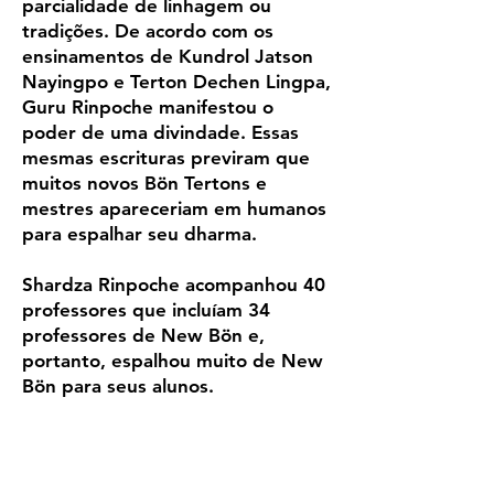
parcialidade de linhagem ou
tradições. De acordo com os
ensinamentos de Kundrol Jatson
Nayingpo e Terton Dechen Lingpa,
Guru Rinpoche manifestou o
poder de uma divindade. Essas
mesmas escrituras previram que
muitos novos Bön Tertons e
mestres apareceriam em humanos
para espalhar seu dharma.
Shardza Rinpoche acompanhou 40
professores que incluíam 34
professores de New Bön e,
portanto, espalhou muito de New
Bön para seus alunos.
Em suma, as práticas do Novo Bön
incluem sutra, tantra, mahamudra,
madhyamaka, dzoghcen, hinayana