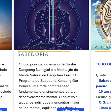
PROGRAMA
AULA
SABEDORIA
TUDO ON
r é
O foco principal do ensino de Geshe
edade
Dangsong Namgyal é a Meditação da
s
Mente Natural ou Dzogchen Puro. O
Quatro I
Programa de Sabedoria Kunsang Gar
Sábados,
nal da
fornece uma forte compreensão
janeiro
 estudo
fundamental e ensinamentos para o
10 am p
da
desenvolvimento mental. O objetivo é
ensino g
ajudar os indivíduos a encontrar maior
O Grand
saúde mental, equilíbrio emocional e
10am pac
is
Saber mais