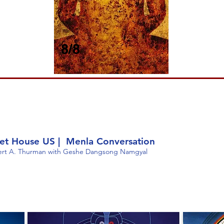
8/8
bet House US | Menla Conversation
ert A. Thurman with Geshe Dangsong Namgyal