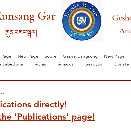
unsang Gar
Gesh
Ant
 Page
New Page
Sobre
Geshe Dangsong
New Page
 Sabedoria
Aulas
Amigos
Serviços
Donate
g
New Page
rima
Tradição Bön
Novo Bön
Prog
..
cations directly!
he 'Publications' page!