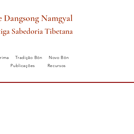
e Dangsong Namgyal
iga Sabedoria Tibetana
rima
Tradição Bön
Novo Bön
Publicações
Recursos
rama Sabedoria
Aulas
Amigos
Serviços
More...