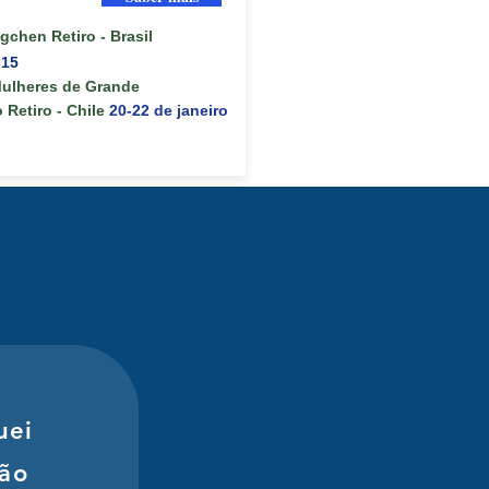
ogchen
Retiro - Brasil
-15
ulheres de Grande
o
Retiro - Chile
20-22 de janeiro
uei
são