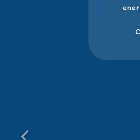
ener
O