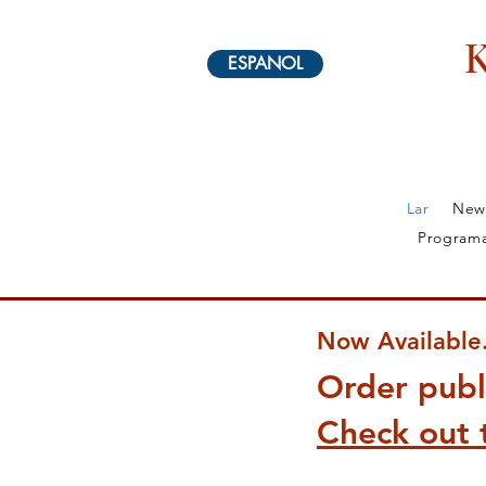
K
ESPANOL
Lar
New
Programa
Lar
New Page
New Page
Sobre
Geshe Dangson
Now Available.
Order publi
Check out t