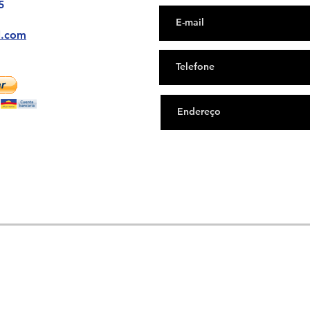
5
l.com