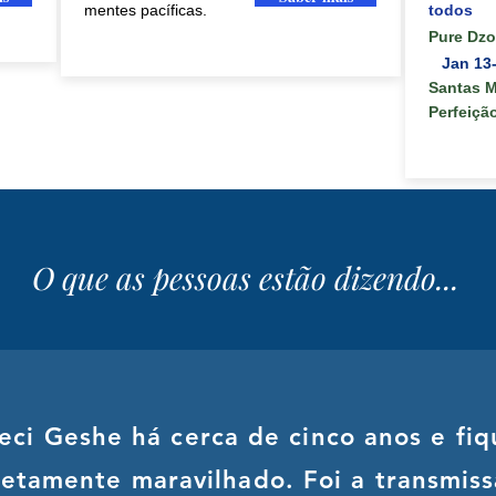
mentes pacíficas.
todos
Pure Dz
Jan
13
Santas M
Perfeiçã
O que as pessoas estão dizendo...
ci Geshe há cerca de cinco anos e fiq
etamente maravilhado. Foi a transmis