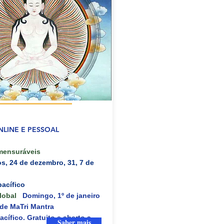
S
LINE E PESSOAL
mensuráveis
 24 de dezembro, 31, 7 de
acífico
lobal
Domingo, 1º de janeiro
e MaTri Mantra
ífico. Gratuito e aberto a
Saber mais