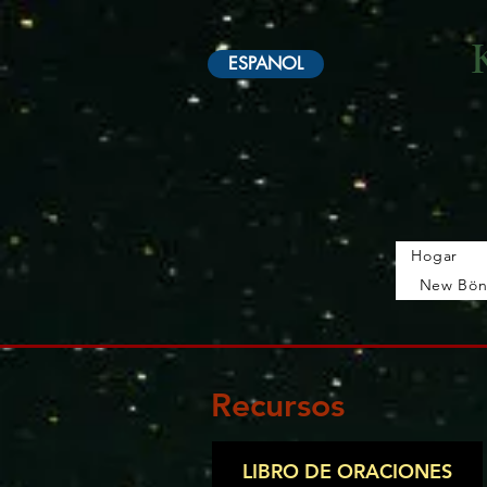
ESPANOL
Hogar
New Bö
Hogar
New Page
New Page
Sobre
Geshe Dan
Recursos
LIBRO DE ORACIONES