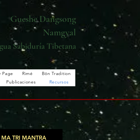
Gueshe Dangsong
Namgyal
gua Sabiduría Tibetana
 Page
Rimé
Bön Tradition
Publicaciones
Recursos
Clases
Membership
New Page
Donate
More...
MA TRI MANTRA