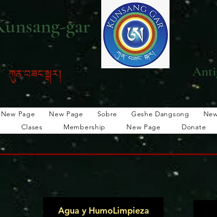
Kunsang-gar
Anti
New Page
New Page
Sobre
Geshe Dangsong
New
n
Clases
Membership
New Page
Donate
gsong
New Page
Rimé
Bön Tradition
New Bön
Agua y HumoLimpieza